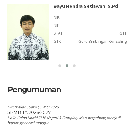
Bayu Hendra Setiawan, S.Pd
NIK
NIP
TT
STAT
GTT
si
GTK
Guru Bimbingan Konseling
Pengumuman
Diterbitkan :
Sabtu, 9 Mei 2026
SPMB TA 2026/2027
Hallo Calon Murid SMP Negeri 3 Gamping. Mari bergabung menjadi
bagian generasi tangguh...