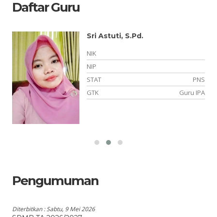
Daftar Guru
Sri Astuti, S.Pd.
NIK
NIP
NS
STAT
PNS
wa
GTK
Guru IPA
Pengumuman
Diterbitkan :
Sabtu, 9 Mei 2026