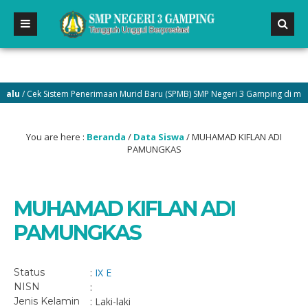
u
/ Cek Sistem Penerimaan Murid Baru (SPMB) SMP Negeri 3 Gamping di menu P
You are here :
Beranda
/
Data Siswa
/
MUHAMAD KIFLAN ADI
PAMUNGKAS
MUHAMAD KIFLAN ADI
PAMUNGKAS
Status
:
IX E
NISN
:
Jenis Kelamin
: Laki-laki