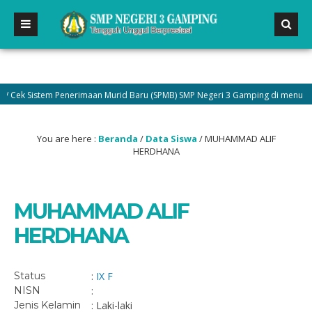
Cek Sistem Penerimaan Murid Baru (SPMB) SMP Negeri 3 Gamping di menu Peng
You are here :
Beranda
/
Data Siswa
/
MUHAMMAD ALIF
HERDHANA
MUHAMMAD ALIF
HERDHANA
Status
:
IX F
NISN
:
Jenis Kelamin
: Laki-laki