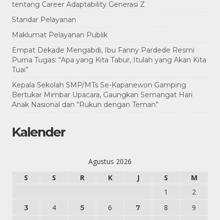
tentang Career Adaptability Generasi Z
Standar Pelayanan
Maklumat Pelayanan Publik
Empat Dekade Mengabdi, Ibu Fanny Pardede Resmi
Purna Tugas: “Apa yang Kita Tabur, Itulah yang Akan Kita
Tuai”
Kepala Sekolah SMP/MTs Se-Kapanewon Gamping
Bertukar Mimbar Upacara, Gaungkan Semangat Hari
Anak Nasional dan “Rukun dengan Teman”
Kalender
Agustus 2026
S
S
R
K
J
S
M
1
2
4
6
8
9
3
5
7