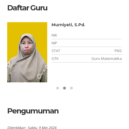
Daftar Guru
Murniyati, S.Pd.
NIK
NIP
NS
STAT
PNS
is
GTK
Guru Matematika
Pengumuman
Diterbitkan :
Sabtu, 9 Mei 2026