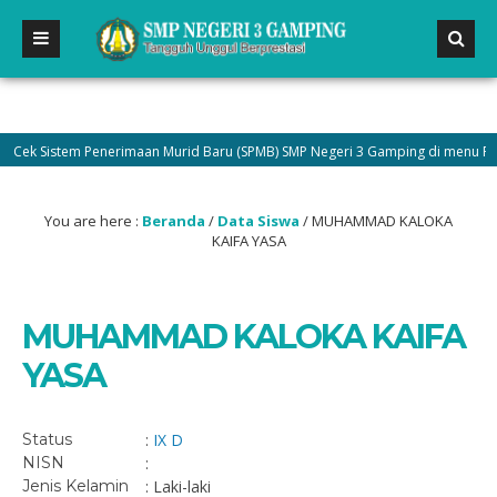
ek Sistem Penerimaan Murid Baru (SPMB) SMP Negeri 3 Gamping di menu Pengu
You are here :
Beranda
/
Data Siswa
/
MUHAMMAD KALOKA
KAIFA YASA
MUHAMMAD KALOKA KAIFA
YASA
Status
:
IX D
NISN
:
Jenis Kelamin
: Laki-laki