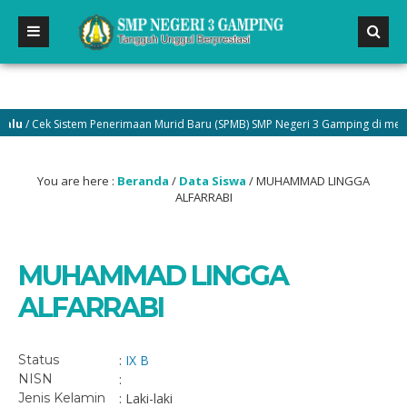
u
/ Cek Sistem Penerimaan Murid Baru (SPMB) SMP Negeri 3 Gamping di menu P
si SPETAGA.
You are here :
Beranda
/
Data Siswa
/
MUHAMMAD LINGGA
ALFARRABI
MUHAMMAD LINGGA
ALFARRABI
Status
:
IX B
NISN
:
Jenis Kelamin
: Laki-laki