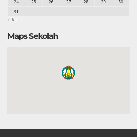
24
25
26
27
28
29
30
31
« Jul
Maps Sekolah