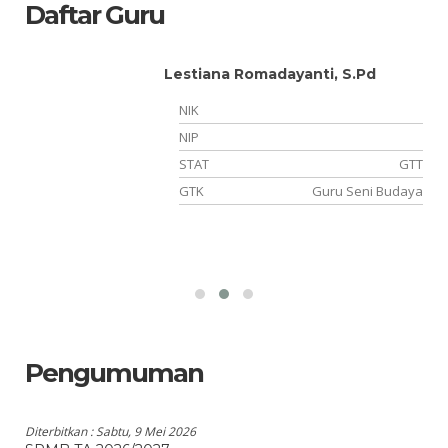
Daftar Guru
Lestiana Romadayanti, S.Pd
NIK
NIP
NS
STAT
GTT
wa
GTK
Guru Seni Budaya
Pengumuman
Diterbitkan :
Sabtu, 9 Mei 2026