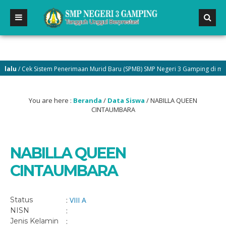
lu
/ Cek Sistem Penerimaan Murid Baru (SPMB) SMP Negeri 3 Gamping di menu 
You are here :
Beranda
/
Data Siswa
/
NABILLA QUEEN
CINTAUMBARA
NABILLA QUEEN
CINTAUMBARA
Status
:
VIII A
NISN
:
Jenis Kelamin
: