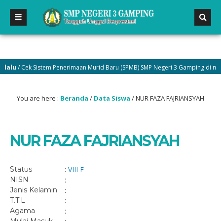
lu
/ Cek Sistem Penerimaan Murid Baru (SPMB) SMP Negeri 3 Gamping di menu 
You are here :
Beranda
/
Data Siswa
/
NUR FAZA FAJRIANSYAH
NUR FAZA FAJRIANSYAH
Status
:
VIII F
NISN
:
Jenis Kelamin
:
T.T.L
:
Agama
: