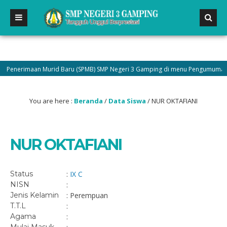
Penerimaan Murid Baru (SPMB) SMP Negeri 3 Gamping di menu Pengumuman dan 
You are here :
Beranda
/
Data Siswa
/
NUR OKTAFIANI
NUR OKTAFIANI
Status
:
IX C
NISN
:
Jenis Kelamin
: Perempuan
T.T.L
:
Agama
: