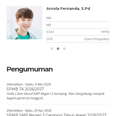
Arnola Fernanda, S.Pd
NIK
NIP
TT
STAT
PPPK
am
GTK
Guru Penjaskes
Pengumuman
Diterbitkan :
Sabtu, 9 Mei 2026
SPMB TA 2026/2027
Hallo Calon Murid SMP Negeri 3 Gamping. Mari bergabung menjadi
bagian generasi tangguh...
Diterbitkan :
Rabu, 29 Apr 2026
SPMB SMP Negeri 3 Gamping Tahun Ajaran 2026/2027