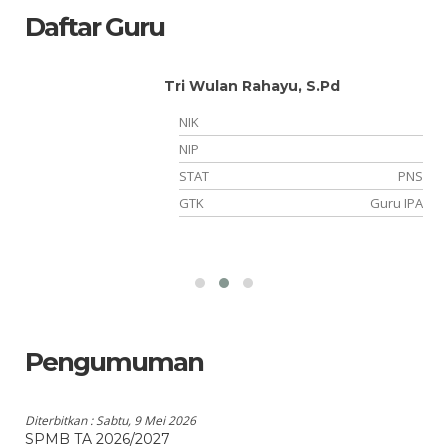
Daftar Guru
Tri Wulan Rahayu, S.Pd
NIK
NIP
TT
STAT
PNS
am
GTK
Guru IPA
Pengumuman
Diterbitkan :
Sabtu, 9 Mei 2026
SPMB TA 2026/2027