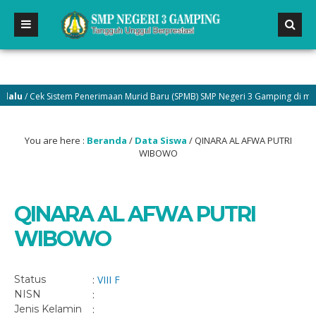
lu
/ Cek Sistem Penerimaan Murid Baru (SPMB) SMP Negeri 3 Gamping di menu 
You are here :
Beranda
/
Data Siswa
/
QINARA AL AFWA PUTRI
WIBOWO
QINARA AL AFWA PUTRI
WIBOWO
Status
:
VIII F
NISN
:
Jenis Kelamin
: