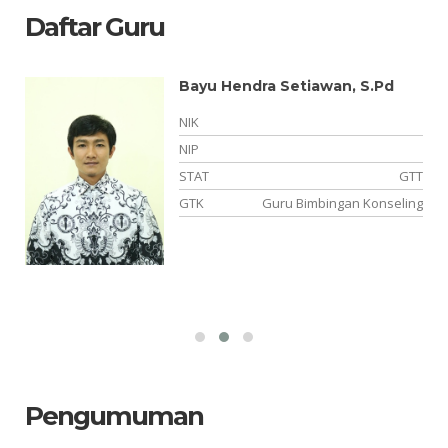
Daftar Guru
Bayu Hendra Setiawan, S.Pd
NIK
NIP
PK
STAT
GTT
es
GTK
Guru Bimbingan Konseling
Pengumuman