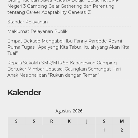
Orang Tua dan Siswa Kelas IX Belajar Bersama, SMP
Negeri 3 Gamping Gelar Gathering dan Parenting
tentang Career Adaptability Generasi Z
Standar Pelayanan
Maklumat Pelayanan Publik
Empat Dekade Mengabdi, Ibu Fanny Pardede Resmi
Purna Tugas: “Apa yang Kita Tabur, Itulah yang Akan Kita
Tuai”
Kepala Sekolah SMP/MTs Se-Kapanewon Gamping
Bertukar Mimbar Upacara, Gaungkan Semangat Hari
Anak Nasional dan “Rukun dengan Teman”
Kalender
Agustus 2026
S
S
R
K
J
S
M
1
2