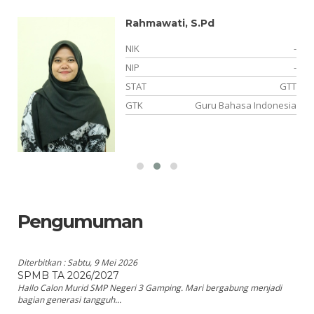
Rahmawati, S.Pd
NIK
-
NIP
-
NS
STAT
GTT
si
GTK
Guru Bahasa Indonesia
Pengumuman
Diterbitkan :
Sabtu, 9 Mei 2026
SPMB TA 2026/2027
Hallo Calon Murid SMP Negeri 3 Gamping. Mari bergabung menjadi
bagian generasi tangguh...