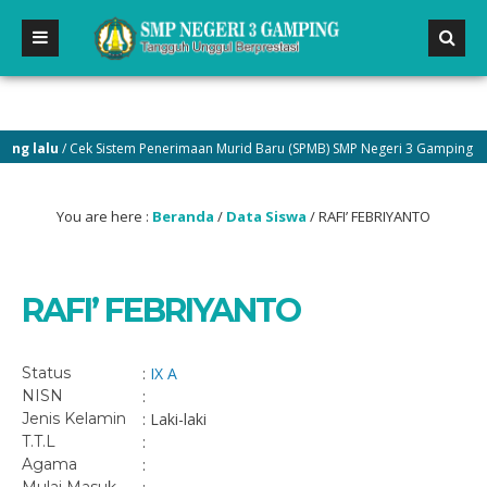
g lalu
/ Cek Sistem Penerimaan Murid Baru (SPMB) SMP Negeri 3 Gamping di m
You are here :
Beranda
/
Data Siswa
/
RAFI’ FEBRIYANTO
RAFI’ FEBRIYANTO
Status
:
IX A
NISN
:
Jenis Kelamin
: Laki-laki
T.T.L
:
Agama
: