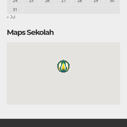
24
25
26
27
28
29
30
31
« Jul
Maps Sekolah