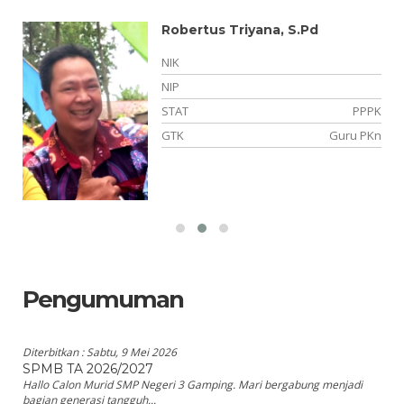
Robertus Triyana, S.Pd
NIK
NIP
K2
STAT
PPPK
an
GTK
Guru PKn
Pengumuman
Diterbitkan :
Sabtu, 9 Mei 2026
SPMB TA 2026/2027
Hallo Calon Murid SMP Negeri 3 Gamping. Mari bergabung menjadi
bagian generasi tangguh...