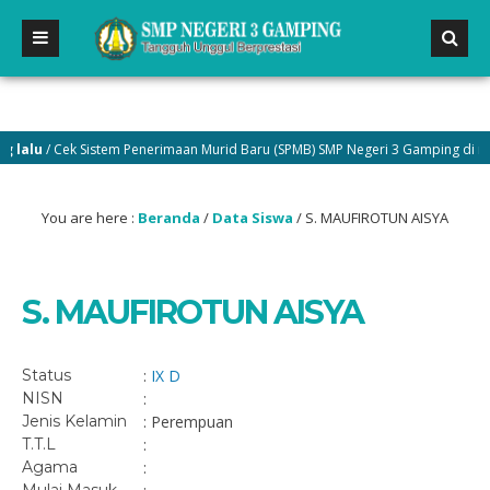
lalu
/ Cek Sistem Penerimaan Murid Baru (SPMB) SMP Negeri 3 Gamping di men
You are here :
Beranda
/
Data Siswa
/
S. MAUFIROTUN AISYA
S. MAUFIROTUN AISYA
Status
:
IX D
NISN
:
Jenis Kelamin
: Perempuan
T.T.L
:
Agama
: