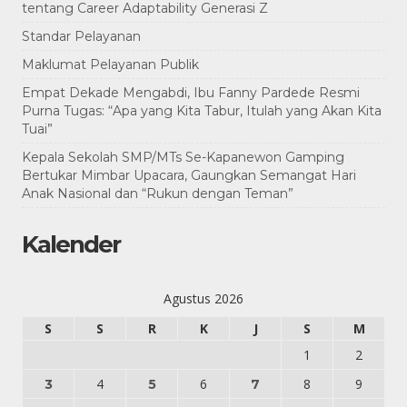
tentang Career Adaptability Generasi Z
Standar Pelayanan
Maklumat Pelayanan Publik
Empat Dekade Mengabdi, Ibu Fanny Pardede Resmi
Purna Tugas: “Apa yang Kita Tabur, Itulah yang Akan Kita
Tuai”
Kepala Sekolah SMP/MTs Se-Kapanewon Gamping
Bertukar Mimbar Upacara, Gaungkan Semangat Hari
Anak Nasional dan “Rukun dengan Teman”
Kalender
Agustus 2026
S
S
R
K
J
S
M
1
2
4
6
8
9
3
5
7