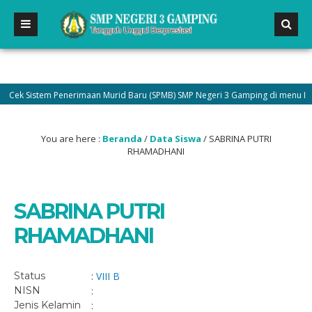
ek Sistem Penerimaan Murid Baru (SPMB) SMP Negeri 3 Gamping di menu Pengu
You are here :
Beranda
/
Data Siswa
/
SABRINA PUTRI
RHAMADHANI
SABRINA PUTRI
RHAMADHANI
Status
:
VIII B
NISN
:
Jenis Kelamin
: