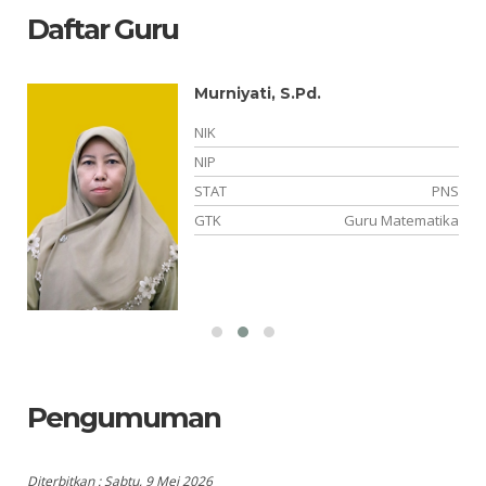
Daftar Guru
Murniyati, S.Pd.
NIK
NIP
K2
STAT
PNS
an
GTK
Guru Matematika
Pengumuman
Diterbitkan :
Sabtu, 9 Mei 2026