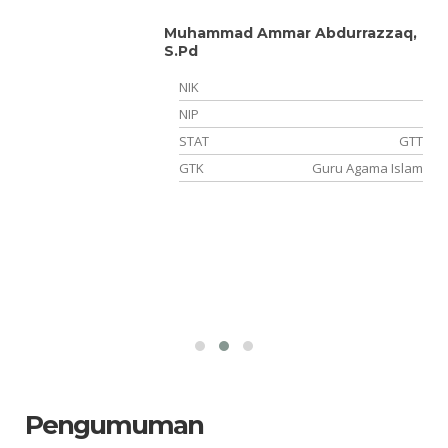
Muhammad Ammar Abdurrazzaq,
S.Pd
NIK
NIP
NS
STAT
GTT
ka
GTK
Guru Agama Islam
Pengumuman