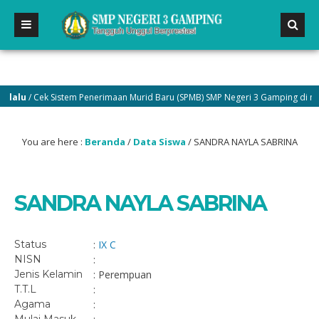
alu
/ Cek Sistem Penerimaan Murid Baru (SPMB) SMP Negeri 3 Gamping di menu
You are here :
Beranda
/
Data Siswa
/
SANDRA NAYLA SABRINA
SANDRA NAYLA SABRINA
Status
:
IX C
NISN
:
Jenis Kelamin
: Perempuan
T.T.L
:
Agama
: