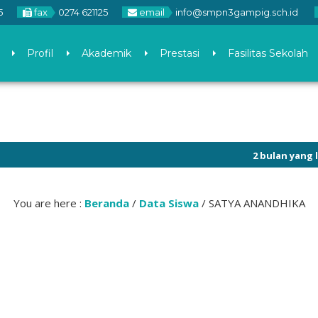
5
fax
0274 621125
email
info@smpn3gampig.sch.id
Profil
Akademik
Prestasi
Fasilitas Sekolah
2 bulan yang lalu
/ C
You are here :
Beranda
/
Data Siswa
/
SATYA ANANDHIKA