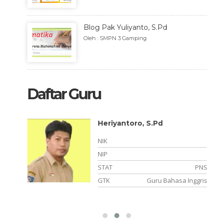
Blog Pak Yuliyanto, S.Pd
Oleh : SMPN 3 Gamping
Daftar Guru
Heriyantoro, S.Pd
-
NIK
-
NIP
GTT
STAT
PNS
onesia
GTK
Guru Bahasa Inggris