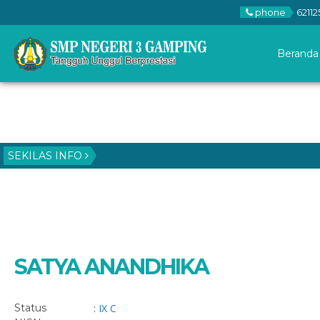
phone
62112
Beranda
SEKILAS INFO
SATYA ANANDHIKA
Status
:
IX C