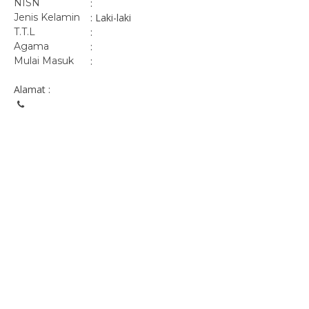
NISN
:
Jenis Kelamin
: Laki-laki
T.T.L
:
Agama
:
Mulai Masuk
:
Alamat :