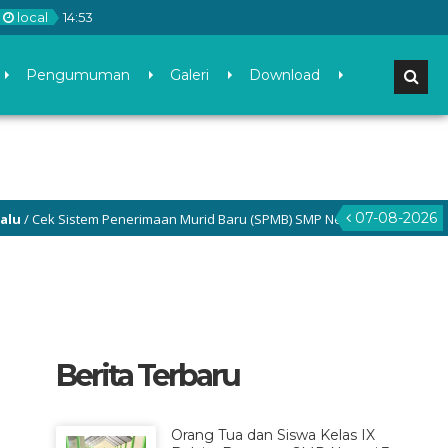
local
14
:
53
Pengumuman
Galeri
Download
07-08-2026
ek Sistem Penerimaan Murid Baru (SPMB) SMP Negeri 3 Gamping di menu 
Berita Terbaru
Orang Tua dan Siswa Kelas IX