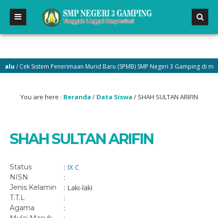
lu
/ Cek Sistem Penerimaan Murid Baru (SPMB) SMP Negeri 3 Gamping di menu 
You are here :
Beranda
/
Data Siswa
/
SHAH SULTAN ARIFIN
SHAH SULTAN ARIFIN
Status
:
IX C
NISN
:
Jenis Kelamin
: Laki-laki
T.T.L
:
Agama
: