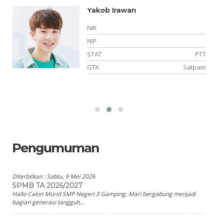
Yakob Irawan
NIK
NIP
NS
STAT
PTT
is
GTK
Satpam
Pengumuman
Diterbitkan :
Sabtu, 9 Mei 2026
SPMB TA 2026/2027
Hallo Calon Murid SMP Negeri 3 Gamping. Mari bergabung menjadi
bagian generasi tangguh...