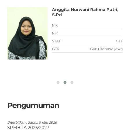
Anggita Nurwani Rahma Putri,
S.Pd
NIK
NIP
PK
STAT
GTT
es
GTK
Guru Bahasa Jawa
Pengumuman
Diterbitkan :
Sabtu, 9 Mei 2026
SPMB TA 2026/2027