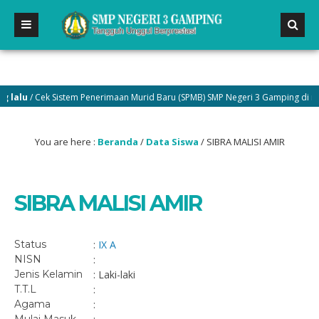
alu
/ Cek Sistem Penerimaan Murid Baru (SPMB) SMP Negeri 3 Gamping di menu
You are here :
Beranda
/
Data Siswa
/
SIBRA MALISI AMIR
SIBRA MALISI AMIR
Status
:
IX A
NISN
:
Jenis Kelamin
: Laki-laki
T.T.L
:
Agama
: