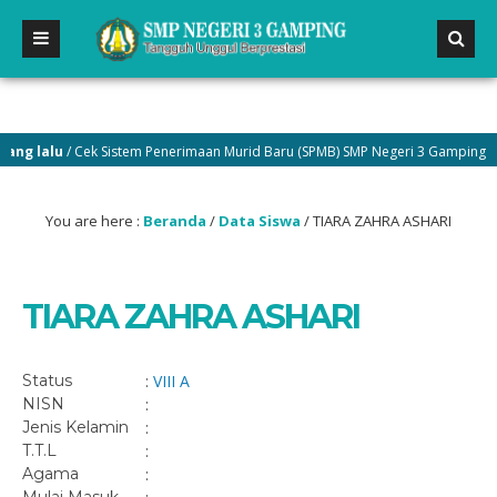
g lalu
/ Cek Sistem Penerimaan Murid Baru (SPMB) SMP Negeri 3 Gamping di m
You are here :
Beranda
/
Data Siswa
/
TIARA ZAHRA ASHARI
TIARA ZAHRA ASHARI
Status
:
VIII A
NISN
:
Jenis Kelamin
:
T.T.L
:
Agama
: