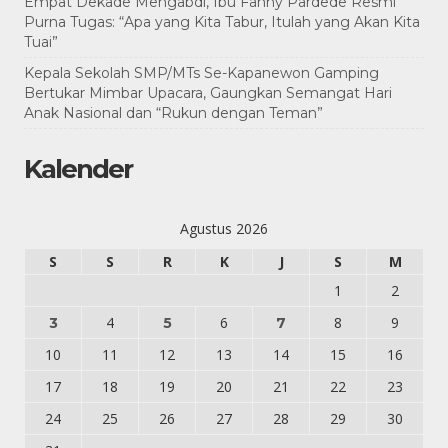
Empat Dekade Mengabdi, Ibu Fanny Pardede Resmi
Purna Tugas: “Apa yang Kita Tabur, Itulah yang Akan Kita
Tuai”
Kepala Sekolah SMP/MTs Se-Kapanewon Gamping
Bertukar Mimbar Upacara, Gaungkan Semangat Hari
Anak Nasional dan “Rukun dengan Teman”
Kalender
Agustus 2026
S
S
R
K
J
S
M
1
2
4
6
8
9
3
5
7
10
11
12
13
14
15
16
17
18
19
20
21
22
23
24
25
26
27
28
29
30