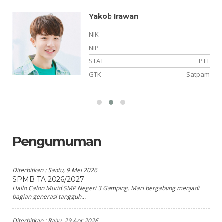
,
Yakob Irawan
NIK
NIP
STAT
PTT
TT
GTK
Satpam
am
Pengumuman
Diterbitkan :
Sabtu, 9 Mei 2026
SPMB TA 2026/2027
Hallo Calon Murid SMP Negeri 3 Gamping. Mari bergabung menjadi
bagian generasi tangguh...
Diterbitkan :
Rabu, 29 Apr 2026