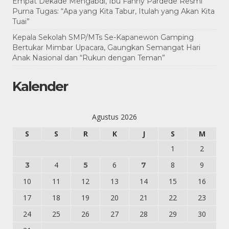
Empat Dekade Mengabdi, Ibu Fanny Pardede Resmi
Purna Tugas: “Apa yang Kita Tabur, Itulah yang Akan Kita
Tuai”
Kepala Sekolah SMP/MTs Se-Kapanewon Gamping
Bertukar Mimbar Upacara, Gaungkan Semangat Hari
Anak Nasional dan “Rukun dengan Teman”
Kalender
Agustus 2026
S
S
R
K
J
S
M
1
2
4
6
8
9
3
5
7
10
11
12
13
14
15
16
17
18
19
20
21
22
23
24
25
26
27
28
29
30