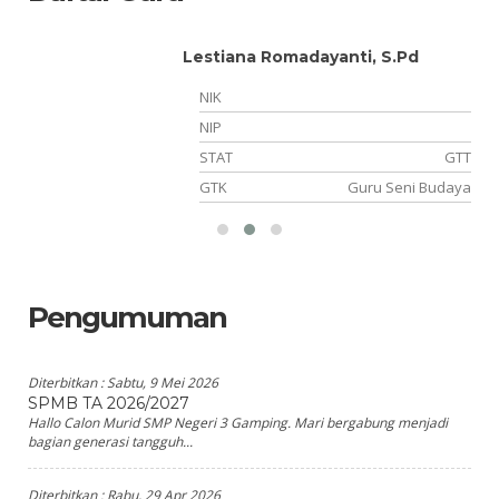
Lestiana Romadayanti, S.Pd
NIK
NIP
NS
STAT
GTT
PA
GTK
Guru Seni Budaya
Pengumuman
Diterbitkan :
Sabtu, 9 Mei 2026
SPMB TA 2026/2027
Hallo Calon Murid SMP Negeri 3 Gamping. Mari bergabung menjadi
bagian generasi tangguh...
Diterbitkan :
Rabu, 29 Apr 2026