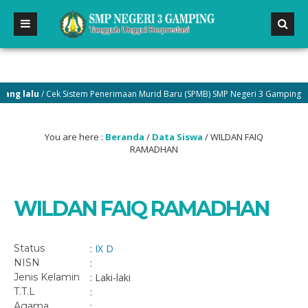
g lalu
/ Cek Sistem Penerimaan Murid Baru (SPMB) SMP Negeri 3 Gamping di m
You are here :
Beranda
/
Data Siswa
/
WILDAN FAIQ
RAMADHAN
WILDAN FAIQ RAMADHAN
Status
:
IX D
NISN
:
Jenis Kelamin
: Laki-laki
T.T.L
:
Agama
: