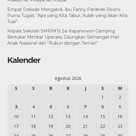
Maklumat Pelayanan Publik
Empat Dekade Mengabdi, Ibu Fanny Pardede Resmi
Purna Tugas: “Apa yang Kita Tabur, Itulah yang Akan Kita
Tuai”
Kepala Sekolah SMP/MTs Se-Kapanewon Gamping
Bertukar Mimbar Upacara, Gaungkan Semangat Hari
Anak Nasional dan “Rukun dengan Teman”
Kalender
Agustus 2026
S
S
R
K
J
S
M
1
2
4
6
8
9
3
5
7
10
11
12
13
14
15
16
17
18
19
20
21
22
23
24
25
26
27
28
29
30