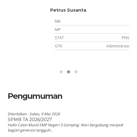
Petrus Susanta
NIK
NIP
STAT
PNS
TT
GTK
Administrasi
wa
Pengumuman
Diterbitkan :
Sabtu, 9 Mei 2026
SPMB TA 2026/2027
Hallo Calon Murid SMP Negeri 3 Gamping. Mari bergabung menjadi
bagian generasi tangguh...