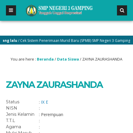
g lalu
/ Cek Sistem Penerimaan Murid Baru (SPMB) SMP Negeri 3 Gamping di m
You are here :
Beranda
/
Data Siswa
/
ZAYNA ZAURASHANDA
ZAYNA ZAURASHANDA
Status
:
IX E
NISN
:
Jenis Kelamin
: Perempuan
T.T.L
:
Agama
: