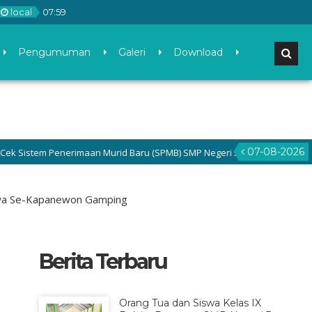
local
07
:
59
Pengumuman
Galeri
Download
07-08-2026
 Penerimaan Murid Baru (SPMB) SMP Negeri 3 Gamping di menu Pengumuma
wa Se-Kapanewon Gamping
Berita Terbaru
Orang Tua dan Siswa Kelas IX