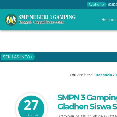
phone
62112
Beranda
SEKILAS INFO
You are here :
Beranda
/
SMPN 3 Gampin
27
Gladhen Siswa
FEB 2024
Diterbitkan :
Selasa, 27 Feb 2024
-
Katego