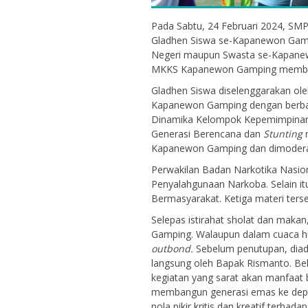
Pada Sabtu, 24 Februari 2024, SM
Gladhen Siswa se-Kapanewon Gampin
Negeri maupun Swasta se-Kapanew
MKKS Kapanewon Gamping membuka 
Gladhen Siswa diselenggarakan o
Kapanewon Gamping dengan berbag
Dinamika Kelompok Kepemimpinan 
Generasi Berencana dan
Stunting
m
Kapanewon Gamping dan dimoderat
Perwakilan Badan Narkotika Nasio
ulistyaningsih, S.S
Petrus Susanta
Penyalahgunaan Narkoba. Selain i
Bermasyarakat. Ketiga materi ters
NIK
NIP
Selepas istirahat sholat dan makan
Gamping. Walaupun dalam cuaca hu
PNS
STAT
outbond.
Sebelum penutupan, diada
Guru Bahasa Jawa
GTK
langsung oleh Bapak Rismanto. B
kegiatan yang sarat akan manfaat 
membangun generasi emas ke depa
pola pikir kritis dan kreatif terha