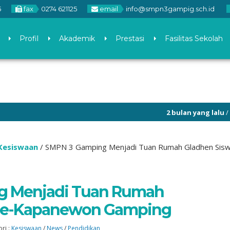
5
fax
0274 621125
email
info@smpn3gampig.sch.id
Profil
Akademik
Prestasi
Fasilitas Sekolah
2 bulan yang lalu
/ Cek Sistem
Kesiswaan
/
SMPN 3 Gamping Menjadi Tuan Rumah Gladhen Sis
g Menjadi Tuan Rumah
 Se-Kapanewon Gamping
ri :
Kesiswaan
/
News
/
Pendidikan