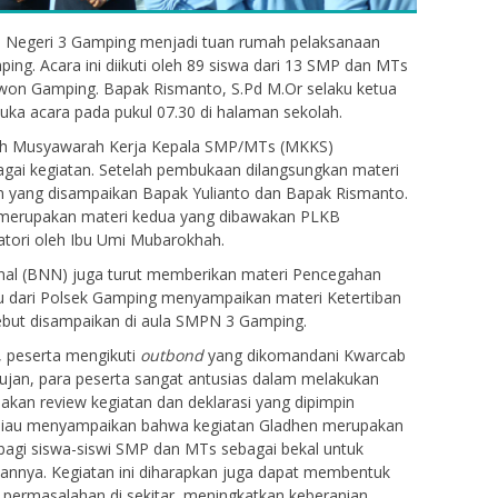
P Negeri 3 Gamping menjadi tuan rumah pelaksanaan
g. Acara ini diikuti oleh 89 siswa dari 13 SMP dan MTs
on Gamping. Bapak Rismanto, S.Pd M.Or selaku ketua
acara pada pukul 07.30 di halaman sekolah.
leh Musyawarah Kerja Kepala SMP/MTs (MKKS)
ai kegiatan. Setelah pembukaan dilangsungkan materi
yang disampaikan Bapak Yulianto dan Bapak Rismanto.
erupakan materi kedua yang dibawakan PLKB
ori oleh Ibu Umi Mubarokhah.
nal (BNN) juga turut memberikan materi Pencegahan
Yakob Irawan
tu dari Polsek Gamping menyampaikan materi Ketertiban
ebut disampaikan di aula SMPN 3 Gamping.
NIK
NIP
, peserta mengikuti
outbond
yang dikomandani Kwarcab
jan, para peserta sangat antusias dalam melakukan
PNS
STAT
kan review kegiatan dan deklarasi yang dipimpin
Administrasi
GTK
eliau menyampaikan bahwa kegiatan Gladhen merupakan
bagi siswa-siswi SMP dan MTs sebagai bekal untuk
nnya. Kegiatan ini diharapkan juga dapat membentuk
dap permasalahan di sekitar, meningkatkan keberanian