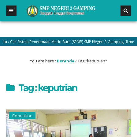
 Cek Sistem Penerimaan Murid Baru (SPMB) SMP Negeri 3 Gamping di menu Pen
You are here :
Beranda
/
Tag "keputrian"
Tag : keputrian
Education