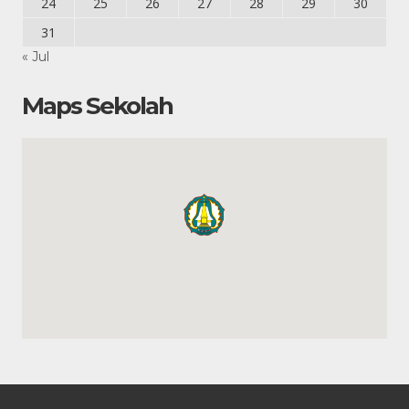
24
25
26
27
28
29
30
31
« Jul
Maps Sekolah