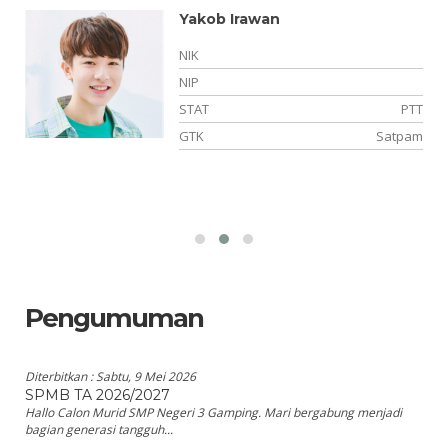
Yakob Irawan
NIK
NIP
TT
STAT
PTT
si
GTK
Satpam
Pengumuman
Diterbitkan :
Sabtu, 9 Mei 2026
SPMB TA 2026/2027
Hallo Calon Murid SMP Negeri 3 Gamping. Mari bergabung menjadi
bagian generasi tangguh...