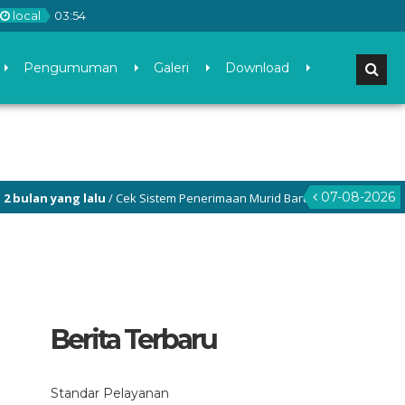
local
03
:
54
Pengumuman
Galeri
Download
07-08-2026
n yang lalu
/ Cek Sistem Penerimaan Murid Baru (SPMB) SMP Negeri 3 Ga
Berita Terbaru
Standar Pelayanan