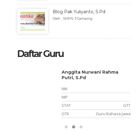
Blog Pak Yuliyanto, S.Pd
Oleh : SMPN 3 Gamping
Daftar Guru
Anggita Nurwani Rahma
Putri, S.Pd
NIK
NIP
PPPK
STAT
GTT
jaskes
GTK
Guru Bahasa Jawa