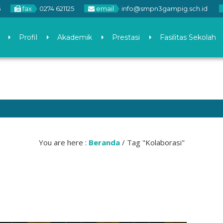
5
fax
0274 621125
email
info@smpn3gampig.sch.id
Profil
Akademik
Prestasi
Fasilitas Sekolah
2 bula
You are here :
Beranda
/
Tag "Kolaborasi"