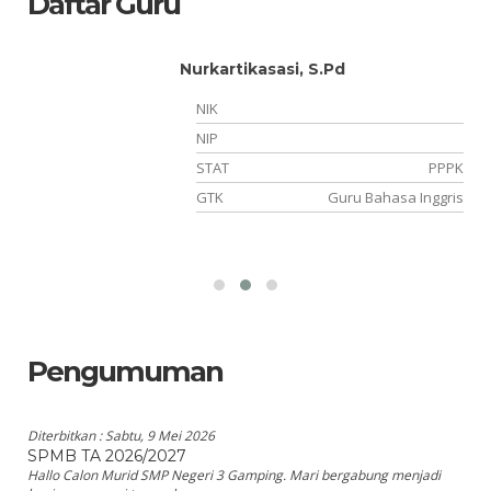
Daftar Guru
Nurkartikasasi, S.Pd
NIK
NIP
TT
STAT
PPPK
an
GTK
Guru Bahasa Inggris
Pengumuman
Diterbitkan :
Sabtu, 9 Mei 2026
SPMB TA 2026/2027
Hallo Calon Murid SMP Negeri 3 Gamping. Mari bergabung menjadi