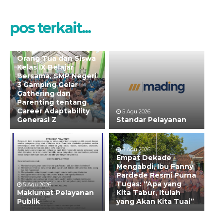
pos terkait...
7 Agu 2026
Orang Tua dan Siswa
Kelas IX Belajar
Bersama, SMP Negeri
3 Gamping Gelar
Gathering dan
Parenting tentang
Career Adaptability
5 Agu 2026
Generasi Z
Standar Pelayanan
3 Agu 2026
Empat Dekade
Mengabdi, Ibu Fanny
Pardede Resmi Purna
Tugas: “Apa yang
5 Agu 2026
Maklumat Pelayanan
Kita Tabur, Itulah
Publik
yang Akan Kita Tuai”