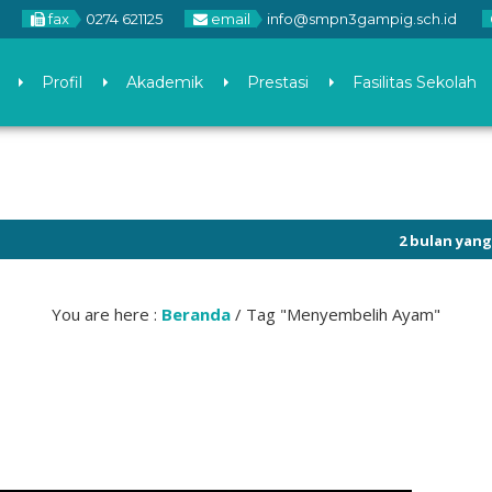
fax
0274 621125
email
info@smpn3gampig.sch.id
Profil
Akademik
Prestasi
Fasilitas Sekolah
2 bulan yang lalu
/ C
You are here :
Beranda
/
Tag "Menyembelih Ayam"