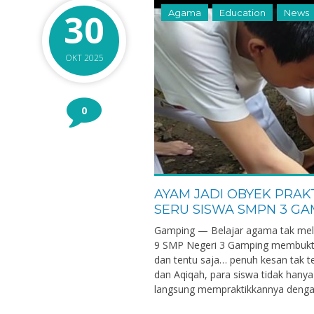
30
Agama
Education
News
OKT 2025
0
AYAM JADI OBYEK PRAK
SERU SISWA SMPN 3 GA
Gamping — Belajar agama tak melu
9 SMP Negeri 3 Gamping membuktik
dan tentu saja… penuh kesan tak 
dan Aqiqah, para siswa tidak hanya
langsung mempraktikkannya dengan 