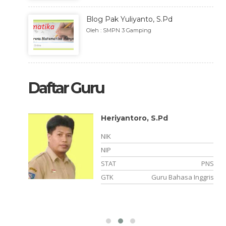
Blog Pak Yuliyanto, S.Pd
Oleh : SMPN 3 Gamping
Daftar Guru
Heriyantoro, S.Pd
NIK
NIP
PTT-K2
STAT
PNS
ersihan
GTK
Guru Bahasa Inggris