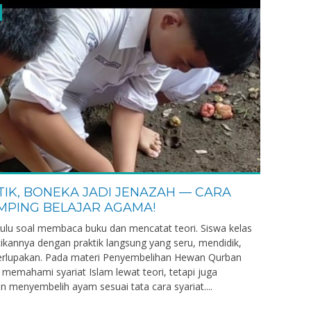
TIK, BONEKA JADI JENAZAH — CARA
MPING BELAJAR AGAMA!
lu soal membaca buku dan mencatat teori. Siswa kelas
annya dengan praktik langsung yang seru, mendidik,
terlupakan. Pada materi Penyembelihan Hewan Qurban
 memahami syariat Islam lewat teori, tetapi juga
menyembelih ayam sesuai tata cara syariat....