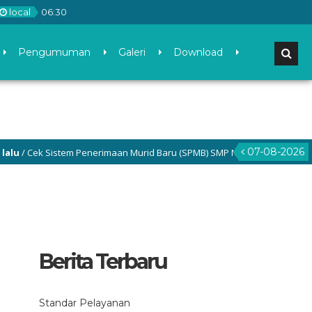
local
06
:
30
Pengumuman
Galeri
Download
07-08-2026
ek Sistem Penerimaan Murid Baru (SPMB) SMP Negeri 3 Gamping di menu 
Berita Terbaru
Standar Pelayanan