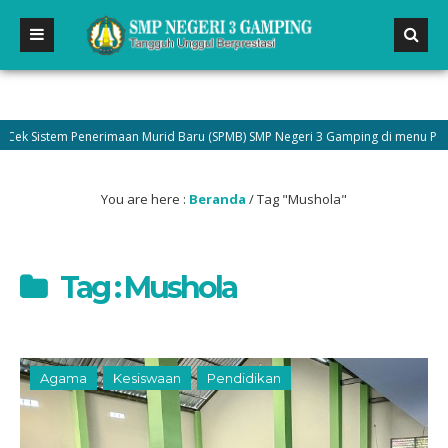
 Sistem Penerimaan Murid Baru (SPMB) SMP Negeri 3 Gamping di menu Pengumu
You are here :
Beranda
/
Tag "Mushola"
Tag : Mushola
Agama
Kesiswaan
Pendidikan