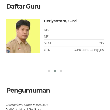
Daftar Guru
Heriyantoro, S.Pd
NIK
NIP
TT
STAT
PNS
am
GTK
Guru Bahasa Inggris
Pengumuman
Diterbitkan :
Sabtu, 9 Mei 2026
SPMB TA 2026/2027