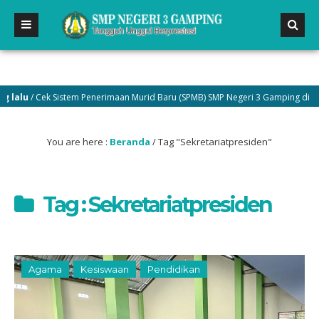
lu
/ Cek Sistem Penerimaan Murid Baru (SPMB) SMP Negeri 3 Gamping di menu 
You are here :
Beranda
/
Tag "Sekretariatpresiden"
Tag : Sekretariatpresiden
Agama
Kesiswaan
Pendidikan