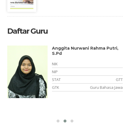
Daftar Guru
Anggita Nurwani Rahma Putri,
S.Pd
NIK
NIP
NS
STAT
GTT
is
GTK
Guru Bahasa Jawa