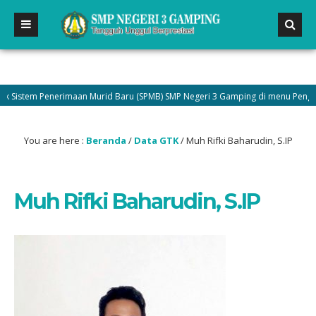
istem Penerimaan Murid Baru (SPMB) SMP Negeri 3 Gamping di menu Pengumuma
You are here :
Beranda
/
Data GTK
/
Muh Rifki Baharudin, S.IP
Muh Rifki Baharudin, S.IP