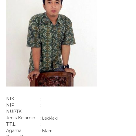
NIK
:
NIP
:
NUPTK
:
Jenis Kelamin
: Laki-laki
T.T.L
:
Agama
: Islam