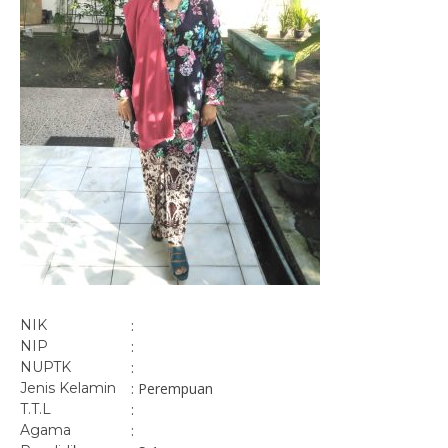
NIK
:
NIP
:
NUPTK
:
Jenis Kelamin
: Perempuan
T.T.L
:
Agama
: