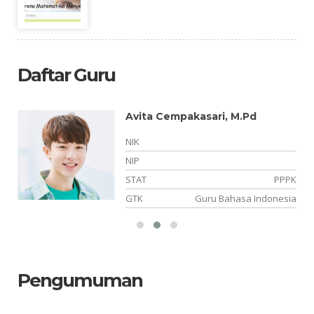
Daftar Guru
Avita Cempakasari, M.Pd
NIK
NIP
PK
STAT
PPPK
is
GTK
Guru Bahasa Indonesia
Pengumuman