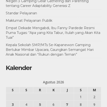
Negeri 3 Gamping Gelar Gathering dan Parenting
tentang Career Adaptability Generasi Z
Standar Pelayanan
Maklumat Pelayanan Publik
Empat Dekade Mengabdi, Ibu Fanny Pardede Resmi
Purna Tugas: “Apa yang Kita Tabur, Itulah yang Akan Kita
Tuai”
Kepala Sekolah SMP/MTs Se-Kapanewon Gamping
Bertukar Mimbar Upacara, Gaungkan Semangat Hari
Anak Nasional dan “Rukun dengan Teman”
Kalender
Agustus 2026
S
S
R
K
J
S
M
1
2
4
6
8
9
3
5
7