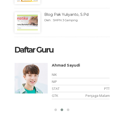
Blog Pak Yuliyanto, S.Pd
Oleh : SMPN 3 Gamping
Daftar Guru
Ahmad Sayudi
-
NIK
021003
NIP
PNS
STAT
PTT
Sekolah
GTK
Penjaga Malam