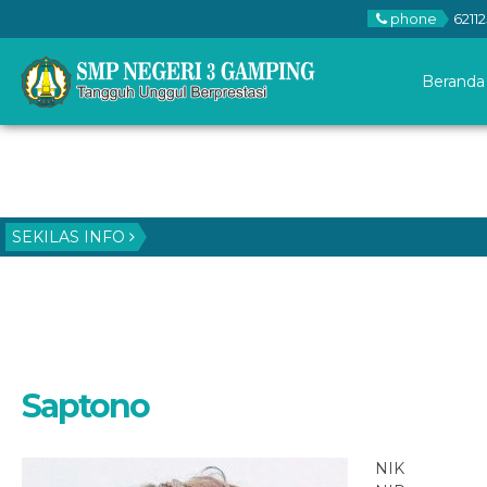
phone
62112
Beranda
SEKILAS INFO
Saptono
NIK