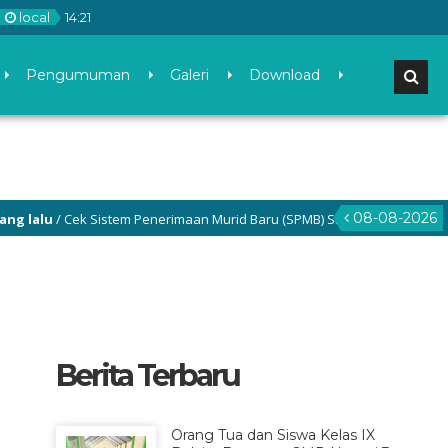
local
14
:
21
Pengumuman
Galeri
Download
08-08-2026
u
/ Cek Sistem Penerimaan Murid Baru (SPMB) SMP Negeri 3 Gamping di m
Berita Terbaru
Orang Tua dan Siswa Kelas IX