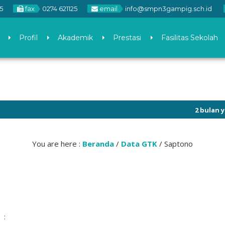
5
fax
0274 621125
email
info@smpn3gampig.sch.id
Profil
Akademik
Prestasi
Fasilitas Sekolah
2 bulan yang lal
You are here :
Beranda
/
Data GTK
/
Saptono
: