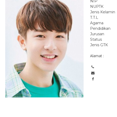
NIP
NUPTK
Jenis Kelamin
T.T.L
Agama
Pendidikan
Jurusan
Status
Jenis GTK
Alamat :