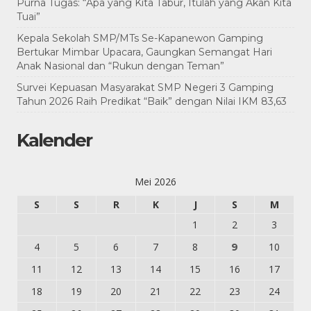
Purna Tugas: “Apa yang Kita Tabur, Itulah yang Akan Kita
Tuai”
Kepala Sekolah SMP/MTs Se-Kapanewon Gamping
Bertukar Mimbar Upacara, Gaungkan Semangat Hari
Anak Nasional dan “Rukun dengan Teman”
Survei Kepuasan Masyarakat SMP Negeri 3 Gamping
Tahun 2026 Raih Predikat “Baik” dengan Nilai IKM 83,63
Kalender
Mei 2026
S
S
R
K
J
S
M
1
2
3
4
5
6
7
8
10
9
11
12
13
14
15
16
17
18
19
20
21
22
23
24