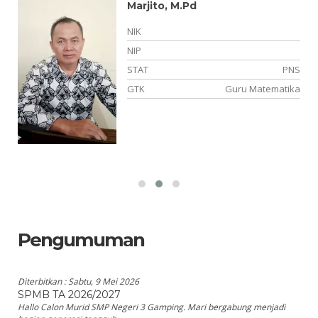
Marjito, M.Pd
NIK
NIP
PK
STAT
PNS
es
GTK
Guru Matematika
Pengumuman
Diterbitkan :
Sabtu, 9 Mei 2026
SPMB TA 2026/2027
Hallo Calon Murid SMP Negeri 3 Gamping. Mari bergabung menjadi