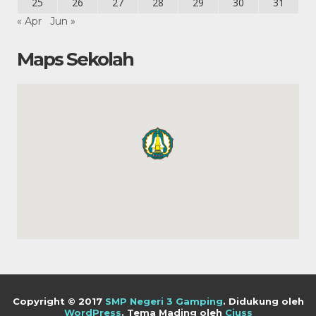
25
26
27
28
29
30
31
« Apr
Jun »
Maps Sekolah
Copyright © 2017
SMP Negeri 3 Gamping
.
Didukung oleh
WordPress
. Tema Mading oleh
Ciuss