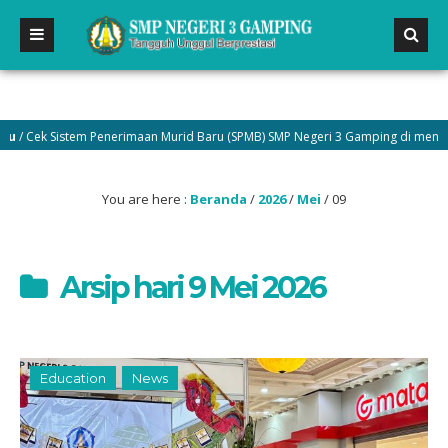
Cek Sistem Penerimaan Murid Baru (SPMB) SMP Negeri 3 Gamping di menu Peng
You are here :
Beranda
/
2026
/
Mei
/
09
Arsip hari 9 Mei 2026
Education
News