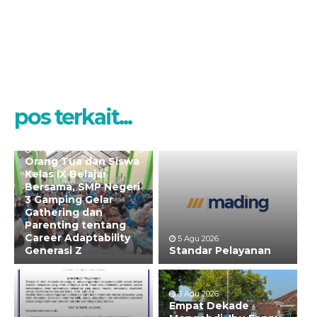
pos terkait...
7 Agu 2026
Orang Tua dan Siswa
Kelas IX Belajar
Bersama, SMP Negeri
3 Gamping Gelar
Gathering dan
Parenting tentang
Career Adaptability
5 Agu 2026
Generasi Z
Standar Pelayanan
3 Agu 2026
Empat Dekade